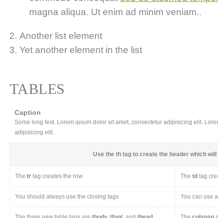
magna aliqua. Ut enim ad minim veniam..
Another list element
Yet another element in the list
TABLES
Caption
Some long text. Lorem ipsum dolor sit amet, consectetur adipisicing elit. Lor
adipisicing elit.
Use the
th
tag to create the header which will 
The
tr
tag creates the row
The
td
tag cre
You should always use the closing tags
You can use a 
The three new table tags are
tbody, tfoot,
and
thead
The
colspan
a